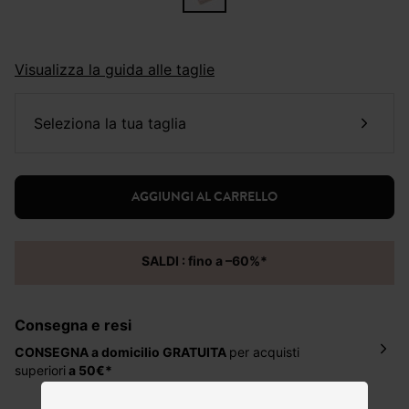
Visualizza la guida alle taglie
seleziona la tua taglia
AGGIUNGI AL CARRELLO
SALDI : fino a –60%*
Consegna e resi
CONSEGNA a domicilio
GRATUITA
per acquisti
superiori
a 50€*
La consegna del tuo ordine avverrà entro
5-6 giorni