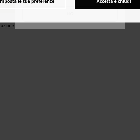
Imposta le tue preferenze
Accetta e chiudi
NO
uzione : Cina.