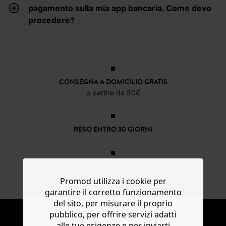
pagamento sulla mia app bancaria. Come devo
procedere?
CONSEGNA A DOMICILIO GRATIS
a partire da 50€
RESO ENTRO 30 GIORNI
PAGAMENTO SICURO
Visa, PayPal, Apple Pay
Promod utilizza i cookie per
garantire il corretto funzionamento
del sito, per misurare il proprio
NEWSLETTER
pubblico, per offrire servizi adatti
alle tue esigenze e per inviarti