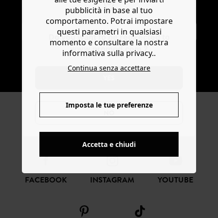
Ricevi notizie sulla moda e offerte promod
pubblicità in base al tuo
comportamento. Potrai impostare
questi parametri in qualsiasi
Do you want to be redirected to
momento e consultare la nostra
www.promod.com ?
informativa sulla privacy..
Continua senza accettare
SOTTOSCRIVI
YES
Imposta le tue preferenze
NO
SEGUICI
Accetta e chiudi
FACEBOOK
INSTAGRAM
YOUTUBE