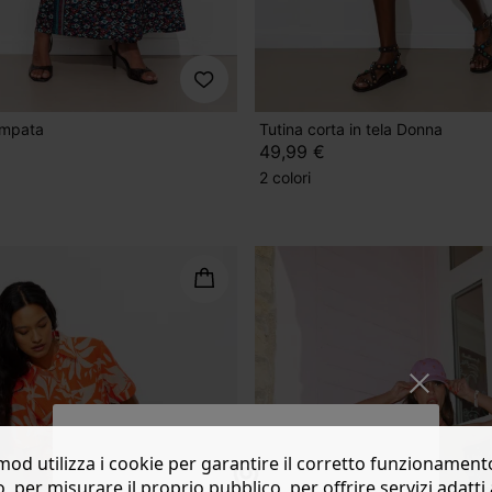
ampata
Tutina corta in tela Donna
49,99 €
2 colori
od utilizza i cookie per garantire il corretto funzionament
o, per misurare il proprio pubblico, per offrire servizi adatti 