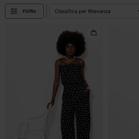
donne piccole, né alle donne c
donne più basse dovranno evitare 
FILTRA
classifica per
rilevanza
fino alla caviglia. È trendy e pe
generosa, in morbido tessuto da
magre potranno indossare una tuta
uno chignon per un tocco di e
partendo da un solo capo ben acces
al tessuto vellutato morbido 