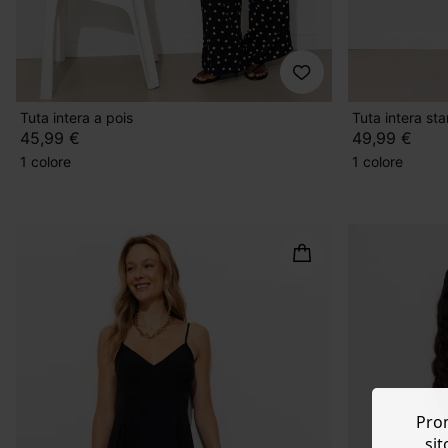
Tuta intera a pois
Tuta intera st
45,99 €
49,99 €
1 colore
1 colore
Prom
sit