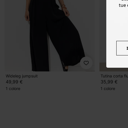
tue 
Wideleg jumpsuit
Tutina corta f
49,99 €
35,99 €
1 colore
1 colore