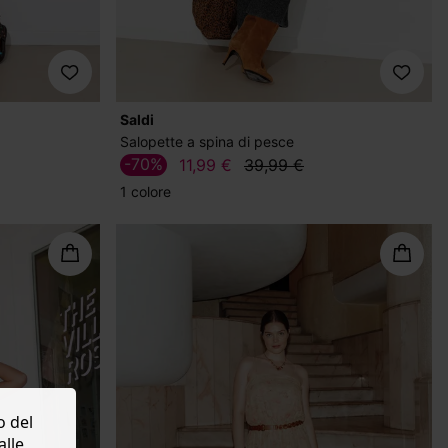
Saldi
Salopette a spina di pesce
-70%
11,99 €
39,99 €
1 colore
o del
alle