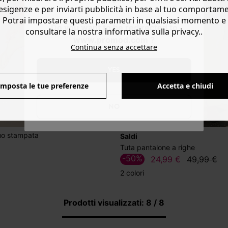
esigenze e per inviarti pubblicità in base al tuo comportam
Potrai impostare questi parametri in qualsiasi momento e
Do you want to be redirected to
consultare la nostra informativa sulla privacy..
www.promod.com ?
Continua senza accettare
YES
Imposta le tue preferenze
Accetta e chiudi
NO
luo stampata
Saldi
Tuta pantalone a righe
-50%
24,99 €
49,99 €
2 colori
Prodotti visualizzati: 8 / 8