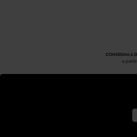
CONSEGNA A D
a parti