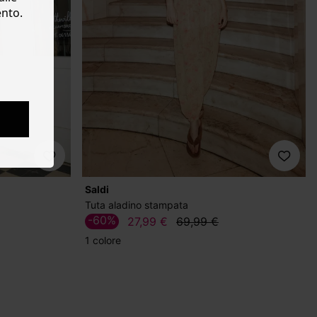
ento.
Saldi
Tuta aladino stampata
-60%
27,99 €
69,99 €
1 colore