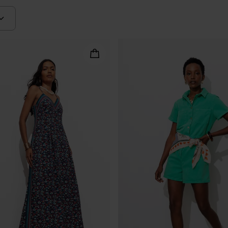
urvy né alle donne spilungone. Per un look azzeccato, basterà valorizz
le linee troppo morbide e le gambe troppo lunghe. Se non c'è l'orlo, 
rsino consigliato! Le donne curvy potranno scegliere senza complessi u
 indossare con una collana impreziosita da ciondolo che fa da penda
 più aderente, senza cintura e dal colore piuttosto chiaro. Un aiutino:
leganza in più. La tuta da donna consente di creare numerosi stili. P
soriato. Si può indossare a qualsiasi età, in qualsiasi luogo ed è dis
al tatto e soprattutto, è sempre di moda. È un capo pratico, di class