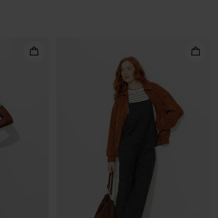
are i nostri punti a favore. Le
risvolta il fondo gamba della tuta
na tuta smanicata dalla scollatura
nt al braccialetto. Le donne più
 raccogli i tuoi lunghi capelli in
otrai cambiare facilmente look
ponibile in vari tessuti, dal jeans
e e femminile per antonomasia!