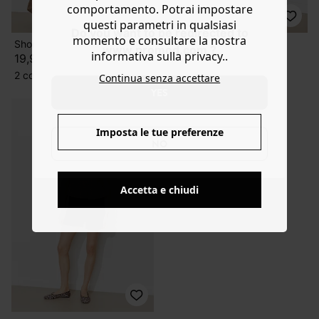
comportamento. Potrai impostare
questi parametri in qualsiasi
Do you want to be redirected to
momento e consultare la nostra
Short in tela
Shorts chic a tinta unita
www.promod.com ?
informativa sulla privacy..
19,99 €
19,99 €
2 colori
5 colori
Continua senza accettare
YES
Imposta le tue preferenze
NO
Accetta e chiudi