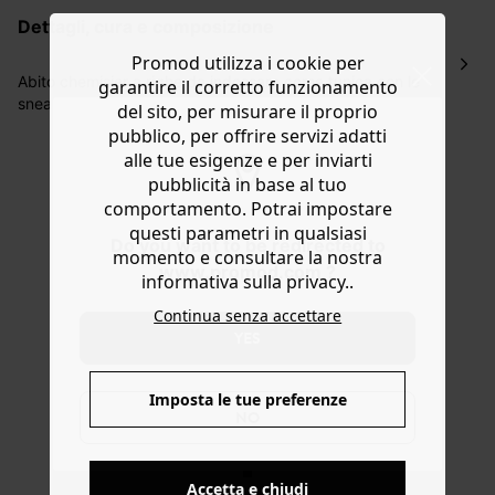
lavorativi all'indirizzo da te indicato nella fase di
dettagli, cura e composizione
ordinazione, al costo di 4 € per ordini inferiori a 50 €.
Hai 30 gg. per restituire o cambiare gli articoli a
Promod utilizza i cookie per
decorrere dalla data dell’avvenuta ricezione.
Abito chemisier a righe da indossare come tunica con le
garantire il corretto funzionamento
sneakers oppure con la cintura, impreziosito da qualche
Aiuto
del sito, per misurare il proprio
bijou e con i sandali con tacco per dare un tocco di
pubblico, per offrire servizi adatti
eleganza in più al look. Linea dritta, colletto a camicia,
alle tue esigenze e per inviarti
bottoni madreperlati e manica corta con risvolto.
pubblicità in base al tuo
Contiene cotone biologico, coltivato senza pesticidi,
comportamento. Potrai impostare
fertilizzanti chimici né OGM.
questi parametri in qualsiasi
Do you want to be redirected to
momento e consultare la nostra
www.promod.com ?
informativa sulla privacy..
Continua senza accettare
YES
Imposta le tue preferenze
NO
Accetta e chiudi