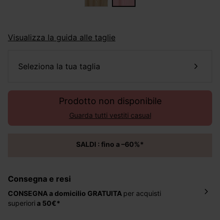
Visualizza la guida alle taglie
seleziona la tua taglia
Prodotto non disponibile
Guarda tutti vestiti casual
SALDI : fino a –60%*
Consegna e resi
CONSEGNA a domicilio
GRATUITA
per acquisti
superiori
a 50€*
La consegna del tuo ordine avverrà entro
5-6 giorni