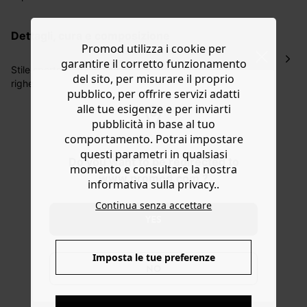
La consegna del tuo ordine avverrà entro
5-6 giorni
lavorativi all'indirizzo da te indicato nella fase di
dettagli, cura e composizione
ordinazione, al costo di 4 € per ordini inferiori a 50 €.
Promod utilizza i cookie per
Hai 30 gg. per restituire o cambiare gli articoli a
garantire il corretto funzionamento
decorrere dalla data dell’avvenuta ricezione.
Stile sportswear e mood da crociera. Questo abito a
del sito, per misurare il proprio
righe in crochet rinfresca il look in 2 secondi: il tempo di
Aiuto
pubblico, per offrire servizi adatti
indossarlo! Maglia morbida e traforata in misto cotone.
alle tue esigenze e per inviarti
Taglio dritto. Scollo a V. Giromanica all’americana. Fondo
pubblicità in base al tuo
dritto. Finiture a costine. Questo abito da donna contiene
comportamento. Potrai impostare
cotone riciclato.
questi parametri in qualsiasi
Do you want to be redirected to
momento e consultare la nostra
www.promod.com ?
informativa sulla privacy..
Continua senza accettare
YES
Imposta le tue preferenze
NO