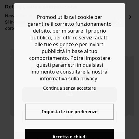
lavorativi all'indirizzo da te indicato nella fase di
dettagli, cura e composizione
ordinazione, al costo di 4 € per ordini inferiori a 50 €.
Hai 30 gg. per restituire o cambiare gli articoli a
New collection
Promod utilizza i cookie per
decorrere dalla data dell’avvenuta ricezione.
Si indossa velocemente e si porta spesso: questo abito
garantire il corretto funzionamento
corto a stampa fantasia 100% cotone twill sta bene con o
Aiuto
del sito, per misurare il proprio
senza accessori! Abbottonane il colletto fino in alto o
pubblico, per offrire servizi adatti
lascialo aperto. Motivi stampati all over, linea dritta
alle tue esigenze e per inviarti
leggermente stretch, pinces sul petto, colletto a revers,
pubblicità in base al tuo
semi chiusura con bottoni automatici, 2 tasche, manica
comportamento. Potrai impostare
corta, pieghe sul retro e cuciture tono su tono.
questi parametri in qualsiasi
Do you want to be redirected to
momento e consultare la nostra
www.promod.com ?
informativa sulla privacy..
Continua senza accettare
YES
Imposta le tue preferenze
NO
Accetta e chiudi