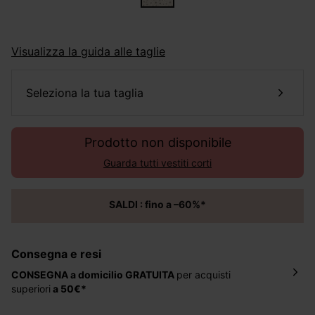
Visualizza la guida alle taglie
seleziona la tua taglia
Prodotto non disponibile
Guarda tutti vestiti corti
SALDI : fino a –60%*
Consegna e resi
CONSEGNA a domicilio
GRATUITA
per acquisti
superiori
a 50€*
La consegna del tuo ordine avverrà entro
5-6 giorni