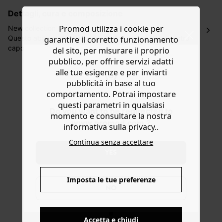
lavorativi all'indirizzo da te indicato nella fase di
dettagli, cura e composizione
ordinazione, al costo di 4 € per ordini inferiori a 50 €.
Promod utilizza i cookie per
Hai 30 gg. per restituire o cambiare gli articoli a
New collection
decorrere dalla data dell’avvenuta ricezione.
Questo abito corto all'insegna della semplicità è il nostro
garantire il corretto funzionamento
capo preferito della stagione da indossare non appena
del sito, per misurare il proprio
Aiuto
arriva il bel tempo e da mettere per primo nella valigia
pubblico, per offrire servizi adatti
estiva! Crêpe morbido e fluido, busto aderente, linea
alle tue esigenze e per inviarti
svasata sotto la vita alta, scollo a V con bottoni perlati e
pubblicità in base al tuo
manica corta. 100% viscosa ricavata dalla polpa di legno
comportamento. Potrai impostare
proveniente da foreste gestite in modo sostenibile.
questi parametri in qualsiasi
Do you want to be redirected to
momento e consultare la nostra
www.promod.com ?
informativa sulla privacy..
Continua senza accettare
YES
Imposta le tue preferenze
NO
Accetta e chiudi