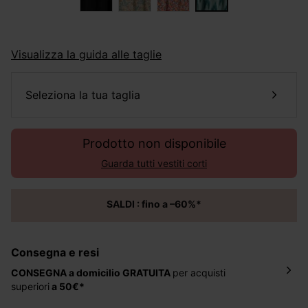
Visualizza la guida alle taglie
seleziona la tua taglia
Prodotto non disponibile
Guarda tutti vestiti corti
SALDI : fino a –60%*
Consegna e resi
CONSEGNA a domicilio
GRATUITA
per acquisti
superiori
a 50€*
La consegna del tuo ordine avverrà entro
5-6 giorni