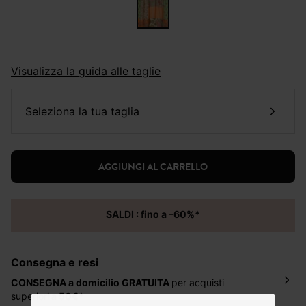
Visualizza la guida alle taglie
seleziona la tua taglia
AGGIUNGI AL CARRELLO
SALDI : fino a –60%*
Consegna e resi
CONSEGNA a domicilio
GRATUITA
per acquisti
superiori
a 50€*