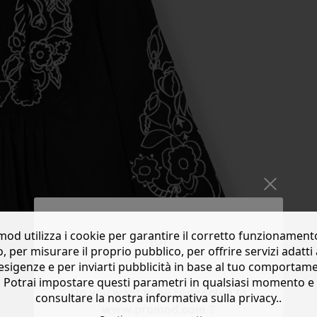
od utilizza i cookie per garantire il corretto funzionament
o, per misurare il proprio pubblico, per offrire servizi adatti 
esigenze e per inviarti pubblicità in base al tuo comportam
Potrai impostare questi parametri in qualsiasi momento e
Do you want to be redirected to
consultare la nostra informativa sulla privacy..
www.promod.com ?