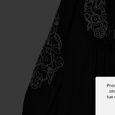
Prom
sit
tue 