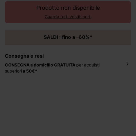
Prodotto non disponibile
Guarda tutti vestiti corti
SALDI : fino a –60%*
Consegna e resi
CONSEGNA a domicilio
GRATUITA
per acquisti
superiori
a 50€*
La consegna del tuo ordine avverrà entro
5-6 giorni
lavorativi all'indirizzo da te indicato nella fase di
ordinazione, al costo di 4 € per ordini inferiori a 50 €.
Hai 30 gg. per restituire o cambiare gli articoli a
decorrere dalla data dell’avvenuta ricezione.
Aiuto