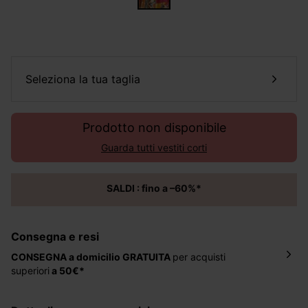
seleziona la tua taglia
Prodotto non disponibile
Guarda tutti vestiti corti
SALDI : fino a –60%*
Consegna e resi
CONSEGNA a domicilio
GRATUITA
per acquisti
superiori
a 50€*
La consegna del tuo ordine avverrà entro
5-6 giorni
lavorativi all'indirizzo da te indicato nella fase di