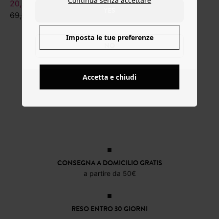
Continua senza accettare
20,99 €
YES
69,99 €
Imposta le tue preferenze
NO
Accetta e chiudi
CONSEGNA A DOMICILIO GRATIS
a partire da 50€
RESO ENTRO 30 GIORNI