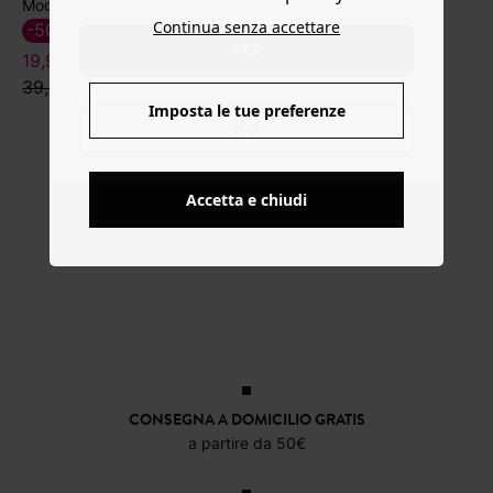
Mocassini in pelle scamosciata
Continua senza accettare
-50%
YES
19,99 €
39,99 €
Imposta le tue preferenze
NO
Accetta e chiudi
CONSEGNA A DOMICILIO GRATIS
a partire da 50€