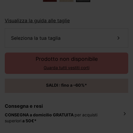
Visualizza la guida alle taglie
seleziona la tua taglia
Prodotto non disponibile
Guarda tutti vestiti corti
SALDI : fino a –60%*
Consegna e resi
CONSEGNA a domicilio
GRATUITA
per acquisti
superiori
a 50€*
La consegna del tuo ordine avverrà entro
5-6 giorni