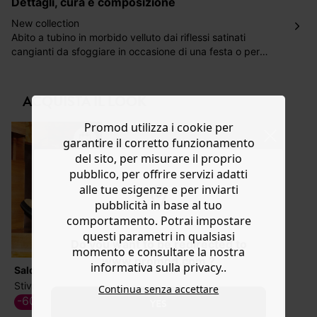
dettagli, cura e composizione
ordinazione, al costo di 4 € per ordini inferiori a 50 €.
Hai 30 gg. per restituire o cambiare gli articoli a
New collection
decorrere dalla data dell’avvenuta ricezione.
Abito a tubino in morbido velluto dai riflessi satinati
cangianti da sfoggiare in occasione di una festa o per
Aiuto
qualsiasi altro motivo! Scollo tondo, chiusura con bottoni
sul retro, giromanica basso, maniche lunghe, pannelli
incrociati sul davanti, spacco e fondo dritto. Contiene
ACQUISTA IL LOOK
fibre riciclate.
Promod utilizza i cookie per
garantire il corretto funzionamento
del sito, per misurare il proprio
pubblico, per offrire servizi adatti
alle tue esigenze e per inviarti
pubblicità in base al tuo
comportamento. Potrai impostare
questi parametri in qualsiasi
Do you want to be redirected to
momento e consultare la nostra
www.promod.com ?
informativa sulla privacy..
Saldi
Stivaletti Chelsea in pelle
Continua senza accettare
-60%
YES