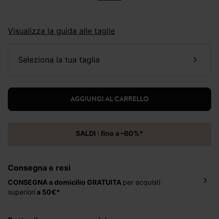
Visualizza la guida alle taglie
seleziona la tua taglia
AGGIUNGI AL CARRELLO
SALDI : fino a –60%*
Consegna e resi
CONSEGNA a domicilio
GRATUITA
per acquisti
superiori
a 50€*
La consegna del tuo ordine avverrà entro
5-6 giorni
lavorativi all'indirizzo da te indicato nella fase di