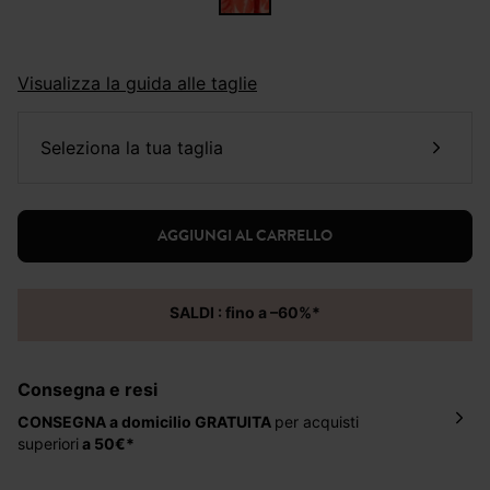
Visualizza la guida alle taglie
seleziona la tua taglia
AGGIUNGI AL CARRELLO
SALDI : fino a –60%*
Consegna e resi
CONSEGNA a domicilio
GRATUITA
per acquisti
superiori
a 50€*
La consegna del tuo ordine avverrà entro
5-6 giorni