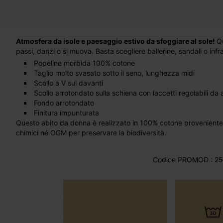
Atmosfera da isole e paesaggio estivo da sfoggiare al sole!
Q
passi, danzi o si muova. Basta scegliere ballerine, sandali o inf
Popeline morbida 100% cotone
Taglio molto svasato sotto il seno, lunghezza midi
Scollo a V sul davanti
Scollo arrotondato sulla schiena con laccetti regolabili da
Fondo arrotondato
Finitura impunturata
Questo abito da donna è realizzato in 100% cotone proveniente da agricoltura biologica, coltivato senza pesticidi, fertilizzanti
chimici né OGM per preservare la biodiversità.
Codice PROMOD : 25