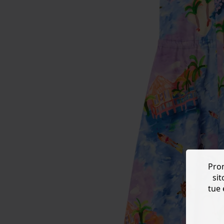
Prom
sit
tue 