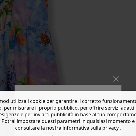
od utilizza i cookie per garantire il corretto funzionament
o, per misurare il proprio pubblico, per offrire servizi adatti 
esigenze e per inviarti pubblicità in base al tuo comportam
Potrai impostare questi parametri in qualsiasi momento e
Do you want to be redirected to
consultare la nostra informativa sulla privacy..
www.promod.com ?