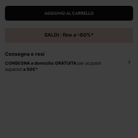
AGGIUNGI AL CARRELLO
SALDI : fino a –60%*
Consegna e resi
CONSEGNA a domicilio
GRATUITA
per acquisti
superiori
a 50€*
La consegna del tuo ordine avverrà entro
5-6 giorni
lavorativi all'indirizzo da te indicato nella fase di
ordinazione, al costo di 4 € per ordini inferiori a 50 €.
Hai 30 gg. per restituire o cambiare gli articoli a
decorrere dalla data dell’avvenuta ricezione.
Aiuto