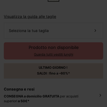
Visualizza la guida alle taglie
seleziona la tua taglia
Prodotto non disponibile
Guarda tutti vestiti lunghi
ULTIMO GIORNO !
SALDI : fino a –60%*
Consegna e resi
CONSEGNA a domicilio
GRATUITA
per acquisti
superiori
a 50€*
La consegna del tuo ordine avverrà entro
5-6 giorni