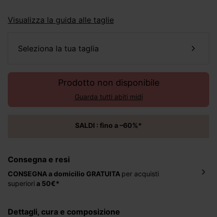
Visualizza la guida alle taglie
seleziona la tua taglia
Prodotto non disponibile
Guarda tutti abiti midi
SALDI : fino a –60%*
Consegna e resi
CONSEGNA a domicilio
GRATUITA
per acquisti
superiori
a 50€*
La consegna del tuo ordine avverrà entro
5-6 giorni
lavorativi all'indirizzo da te indicato nella fase di
dettagli, cura e composizione
ordinazione, al costo di 4 € per ordini inferiori a 50 €.