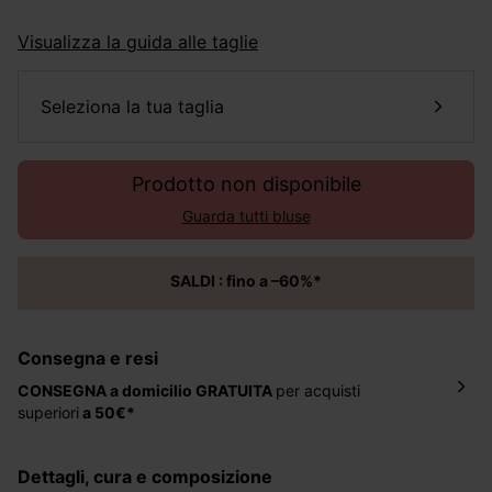
Visualizza la guida alle taglie
seleziona la tua taglia
Prodotto non disponibile
Guarda tutti bluse
SALDI : fino a –60%*
Consegna e resi
CONSEGNA a domicilio
GRATUITA
per acquisti
superiori
a 50€*
La consegna del tuo ordine avverrà entro
5-6 giorni
lavorativi all'indirizzo da te indicato nella fase di
dettagli, cura e composizione
ordinazione, al costo di 4 € per ordini inferiori a 50 €.