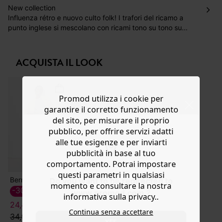
Hai 30 gg. per restituire o cambiare gli articoli a
New collection
decorrere dalla data dell’avvenuta ricezione.
Influenza rétro e nuovo culto folk! I trafori del ricamo a
punto inglese si mescolano con ricami tono su tono su
Aiuto
questa blusa a manica corta arricciata in alto di enorme
fascino romantico. 100% cotone leggero, parte anteriore
sul petto foderata, scollo a V bordato da inserto crochet,
ACQUISTA IL LOOK
vita con elastico, nastri da annodare sul davanti.
Baschina sul fondo.
Promod utilizza i cookie per
garantire il corretto funzionamento
del sito, per misurare il proprio
pubblico, per offrire servizi adatti
alle tue esigenze e per inviarti
pubblicità in base al tuo
comportamento. Potrai impostare
questi parametri in qualsiasi
Bermuda in denim
Do you want to be redirected to
momento e consultare la nostra
-30%
www.promod.com ?
informativa sulla privacy..
24,49 €
Continua senza accettare
34,99 €