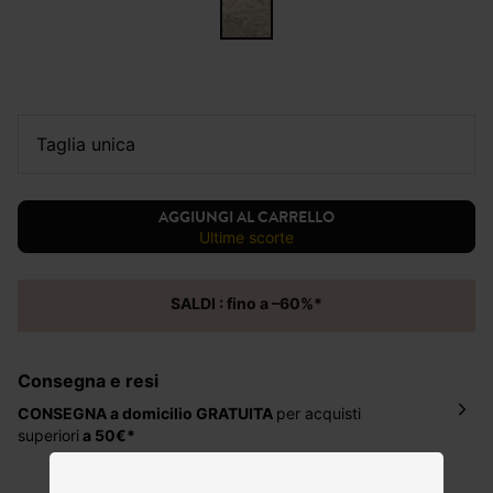
taglia unica
AGGIUNGI AL CARRELLO
ultime scorte
SALDI : fino a –60%*
Consegna e resi
CONSEGNA a domicilio
GRATUITA
per acquisti
superiori
a 50€*
La consegna del tuo ordine avverrà entro
5-6 giorni
lavorativi all'indirizzo da te indicato nella fase di