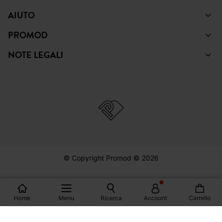
SHOPPING
AIUTO
PROMOD
NOTE LEGALI
© Copyright Promod © 2026
Home
Menu
Ricerca
Account
Carrello
*Visualizza le condizioni