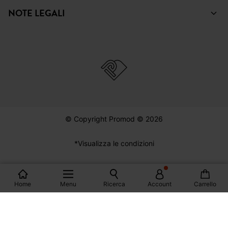
© Copyright Promod © 2026
*Visualizza le condizioni
Italia
Home
Menu
Ricerca
Account
Carrello