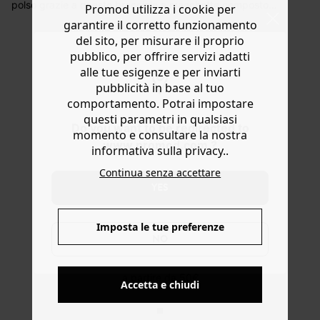
decorrere dalla data dell’avvenuta ricezione.
polso grazie a questo bracciale a manchette composto
Promod utilizza i cookie per
da cinque soli assemblati in metallo color oro. Da
Aiuto
garantire il corretto funzionamento
indossare con tutti i colori… e praticamente con ogni
del sito, per misurare il proprio
outfit del guardaroba: basta semplicemente rimboccarsi
pubblico, per offrire servizi adatti
un po’ le maniche! Taglia unica. Ottima idea regalo.
alle tue esigenze e per inviarti
pubblicità in base al tuo
comportamento. Potrai impostare
questi parametri in qualsiasi
Do you want to be redirected to
momento e consultare la nostra
www.promod.com ?
informativa sulla privacy..
Continua senza accettare
YES
Imposta le tue preferenze
NO
CONSEGNA A DOMICILIO GRATIS
a partire da 50€
Accetta e chiudi