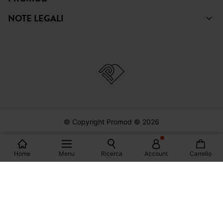
NOTE LEGALI
© Copyright Promod © 2026
*Visualizza le condizioni
Home
Menu
Ricerca
Account
Carrello
Italia