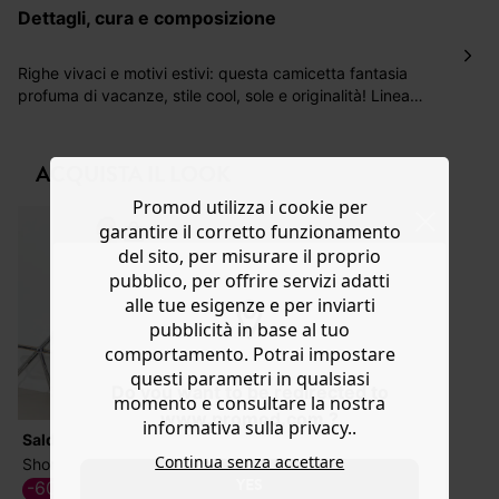
lavorativi all'indirizzo da te indicato nella fase di
dettagli, cura e composizione
ordinazione, al costo di 4 € per ordini inferiori a 50 €.
Hai 30 gg. per restituire o cambiare gli articoli a
decorrere dalla data dell’avvenuta ricezione.
Righe vivaci e motivi estivi: questa camicetta fantasia
profuma di vacanze, stile cool, sole e originalità! Linea
Aiuto
dritta, colletto a camicia, abbottonatura frontale, 2
taschini sul petto, rifinitura con bordino, giromanica
all'americana e fondo stondato. Contiene cotone
ACQUISTA IL LOOK
biologico, coltivato senza pesticidi, fertilizzanti chimici né
Promod utilizza i cookie per
OGM, al fine di preservare la biodiversità.
garantire il corretto funzionamento
del sito, per misurare il proprio
pubblico, per offrire servizi adatti
alle tue esigenze e per inviarti
pubblicità in base al tuo
comportamento. Potrai impostare
questi parametri in qualsiasi
Do you want to be redirected to
momento e consultare la nostra
www.promod.com ?
informativa sulla privacy..
Saldi
Continua senza accettare
Shorts in tela stampa fantasia
YES
-60%