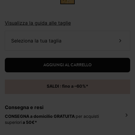
Visualizza la guida alle taglie
seleziona la tua taglia
AGGIUNGI AL CARRELLO
SALDI : fino a –60%*
Consegna e resi
CONSEGNA a domicilio
GRATUITA
per acquisti
superiori
a 50€*
La consegna del tuo ordine avverrà entro
5-6 giorni