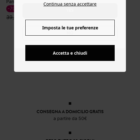
89,99 €
Pantaloni barrel in velluto
Continua senza accettare
-70%
11,99 €
YES
39,99 €
Imposta le tue preferenze
NO
Accetta e chiudi
CONSEGNA A DOMICILIO GRATIS
a partire da 50€