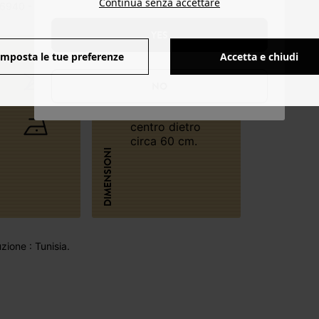
Continua senza accettare
6940 - 11260849500
YES
Imposta le tue preferenze
Accetta e chiudi
NO
Lunghezza
centro dietro
circa 60 cm.
DIMENSIONI
ione : Tunisia.