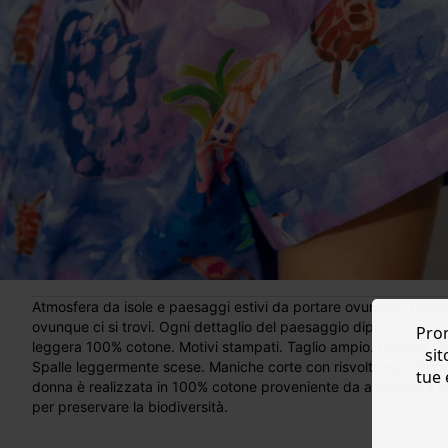
Atmosfera da isole e paesaggi estivi da portare ovunque! Quest
ovunque ci si trovi. Ogni dettaglio del paesaggio dipinto, nei suo
Prom
leggera 100% cotone. Motivi stampati. Taglio ampio. Colletto s
sit
Spalle leggermente scese. Maniche corte con risvolti impuntura
tue 
donna è realizzata in 100% cotone proveniente da agricoltura bio
per preservare la biodiversità.