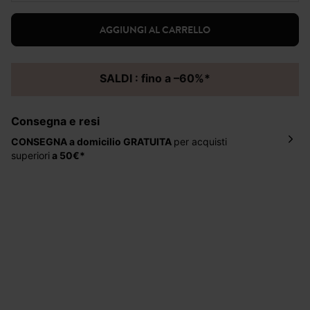
AGGIUNGI AL CARRELLO
SALDI : fino a –60%*
Consegna e resi
CONSEGNA a domicilio
GRATUITA
per acquisti
superiori
a 50€*
La consegna del tuo ordine avverrà entro
5-6 giorni
lavorativi all'indirizzo da te indicato nella fase di
ordinazione, al costo di 4 € per ordini inferiori a 50 €.
Hai 30 gg. per restituire o cambiare gli articoli a
decorrere dalla data dell’avvenuta ricezione.
Aiuto