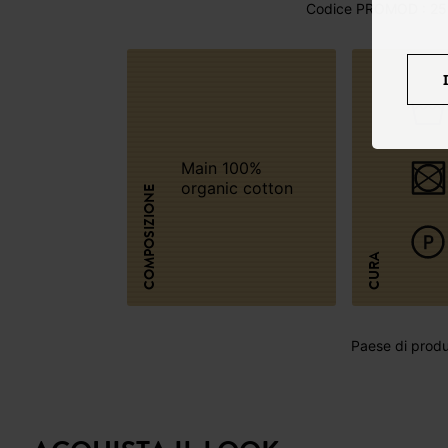
Codice PROMOD : 25
Main 100%
organic cotton
COMPOSIZIONE
CURA
Paese di produz