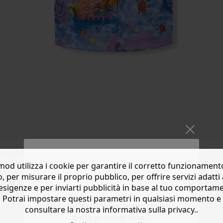
a camicia a maniche corte invita a vivere in modalità vacanza,
i colori estivi, regala un vero senso di evasione. Popeline
od utilizza i cookie per garantire il corretto funzionament
tile pigiama. Chiusura completamente abbottonata sul davanti.
o, per misurare il proprio pubblico, per offrire servizi adatti 
ti. Fondo arrotondato. Finiture impunturate. Questa camicia da
esigenze e per inviarti pubblicità in base al tuo comportam
logica, coltivato senza pesticidi, fertilizzanti chimici né OGM
Potrai impostare questi parametri in qualsiasi momento e
Do you want to be redirected to
consultare la nostra informativa sulla privacy..
www.promod.com ?