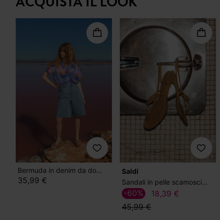
ACQUISTA IL LOOK
Bermuda in denim da donna
Saldi
35,99 €
Sandali in pelle scamosciata
-60%
18,39 €
45,99 €