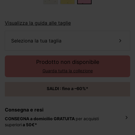
Visualizza la guida alle taglie
seleziona la tua taglia
Prodotto non disponibile
Guarda tutta la collezione
SALDI : fino a –60%*
Consegna e resi
CONSEGNA a domicilio
GRATUITA
per acquisti
superiori
a 50€*
La consegna del tuo ordine avverrà entro
5-6 giorni