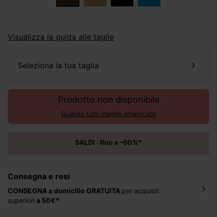
Visualizza la guida alle taglie
seleziona la tua taglia
Prodotto non disponibile
Guarda tutti maglie smanicate
SALDI : fino a –60%*
Consegna e resi
CONSEGNA a domicilio
GRATUITA
per acquisti
superiori
a 50€*
La consegna del tuo ordine avverrà entro
5-6 giorni