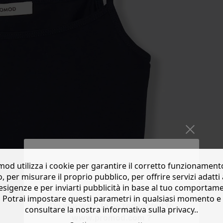
od utilizza i cookie per garantire il corretto funzionament
o, per misurare il proprio pubblico, per offrire servizi adatti 
esigenze e per inviarti pubblicità in base al tuo comportam
Potrai impostare questi parametri in qualsiasi momento e
Do you want to be redirected to
consultare la nostra informativa sulla privacy..
www.promod.com ?