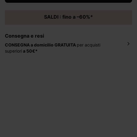
SALDI : fino a –60%*
Consegna e resi
CONSEGNA a domicilio
GRATUITA
per acquisti
superiori
a 50€*
La consegna del tuo ordine avverrà entro
5-6 giorni
lavorativi all'indirizzo da te indicato nella fase di
ordinazione, al costo di 4 € per ordini inferiori a 50 €.
Hai 30 gg. per restituire o cambiare gli articoli a
decorrere dalla data dell’avvenuta ricezione.
Aiuto