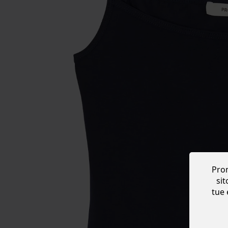
Prom
sit
tue 