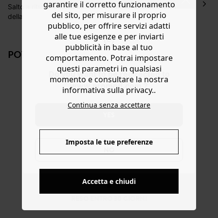
garantire il corretto funzionamento
Hai 30 gg. per restituire o cambiare gli articoli a
Salto a ritroso negli anni '70 con questo cartamodello
del sito, per misurare il proprio
decorrere dalla data dell’avvenuta ricezione.
della giacca Madeleine reversibile, abbottonata e
pubblico, per offrire servizi adatti
profilata. Potrai anche farne un cardigan corto senza
Aiuto
alle tue esigenze e per inviarti
maniche, con o senza tasche. Realizzabile con tessuto
trapuntato, similpelle o ecopelliccia. Taglie dalla XS alla
pubblicità in base al tuo
POTREBBERO PIACERTI ANCHE:
XXL. Cartamodello A0 da ricalcare e libretto stampato su
comportamento. Potrai impostare
carta riciclata + video tutorial. Disponibile in FR e in EN
questi parametri in qualsiasi
Do you want to be redirected to
momento e consultare la nostra
www.promod.com ?
informativa sulla privacy..
Continua senza accettare
YES
Imposta le tue preferenze
NO
CARTAMODELLO
Cartamodello
Cartamodello
Cart
GIACCA
kimono HANAÉ
PDF giacca
PDF 
Accetta e chiudi
MADELEINE
JANIS
HAN
16,00 €
16,00 €
9,00 €
9,00