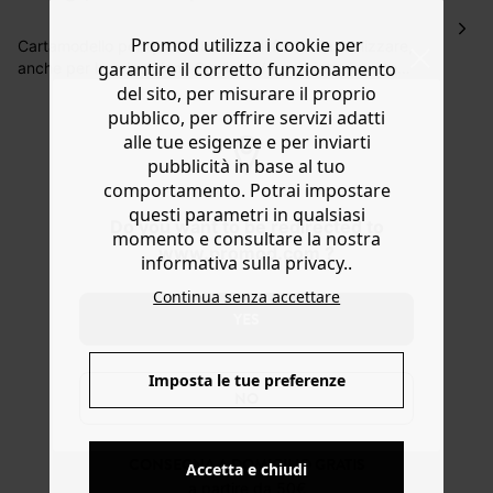
Hai 30 gg. per restituire o cambiare gli articoli a
Promod utilizza i cookie per
decorrere dalla data dell’avvenuta ricezione.
Cartamodello per questo baby doll facile da realizzare,
garantire il corretto funzionamento
anche per le principianti Scollo a V incrociato, inserto
Aiuto
sottoseno con elastico 3 lunghezze di maniche Da
del sito, per misurare il proprio
confezionare con uno dei nostri scampoli per un abito
pubblico, per offrire servizi adatti
100% Promod! metratura richiesta: circa 2,70 m in
alle tue esigenze e per inviarti
larghezza 140 a seconda della taglia. Guarda il video
pubblicità in base al tuo
tutorial su youTube e segui le istruzioni passo-passo.
comportamento. Potrai impostare
Disponibile in FR e in EN
questi parametri in qualsiasi
Do you want to be redirected to
momento e consultare la nostra
www.promod.com ?
informativa sulla privacy..
Continua senza accettare
YES
Imposta le tue preferenze
NO
CONSEGNA A DOMICILIO GRATIS
Accetta e chiudi
a partire da 50€