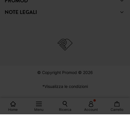
© Copyright Promod © 2026
*Visualizza le condizioni
Italia
Home
Menu
Ricerca
Account
Carrello