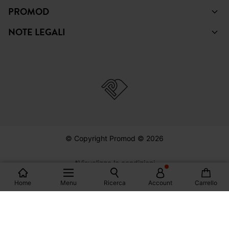
SHOPPING
AIUTO
PROMOD
NOTE LEGALI
© Copyright Promod © 2026
Home
Menu
Ricerca
Account
Carrello
*Visualizza le condizioni
Italia