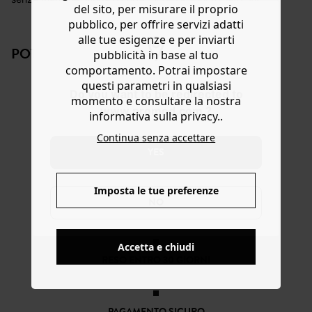
del sito, per misurare il proprio
con elastico. Cintura annodabile (rimovibile). Gamba
Aiuto
pubblico, per offrire servizi adatti
larga. 2 tasche. Disponibile nelle taglie dalla 34 alla 48, in
alle tue esigenze e per inviarti
viscosa o cotone. Scegli lo scampolo che fa per te sul
POTREBBERO PIACERTI ANCHE:
pubblicità in base al tuo
nostro e-shop! Cartamodello in formato PDF da
stampare, assemblare e ritagliare. Disponibile in FR e in
comportamento. Potrai impostare
EN
questi parametri in qualsiasi
Do you want to be redirected to
momento e consultare la nostra
www.promod.com ?
informativa sulla privacy..
Continua senza accettare
YES
Cartamodello
Cart
PDF top HELLO
PDF 
Imposta le tue preferenze
MEN
9,00 €
9,00
NO
Cartamodello
Cartamodello
tuta GABRIELLE
PDF tuta PETRA
16,00 €
9,00 €
Accetta e chiudi