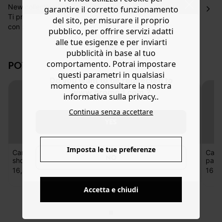
Hai 30 gg. per restituire o cambiare gli articoli a
New collection
garantire il corretto funzionamento
decorrere dalla data dell’avvenuta ricezione.
Ti proponiamo di confezionare questi shorts paperbag
del sito, per misurare il proprio
con patta, disponibili nelle taglie dalla 34 alla 48, perfetti
Aiuto
pubblico, per offrire servizi adatti
in versione satinata, in garza di cotone o in viscosa fluida.
alle tue esigenze e per inviarti
Cerca lo scampolo che fa per te sul nostro e-shop e inizia
pubblicità in base al tuo
con il tutorial video su Youtube! Cartamodello in formato
POTREBBERO PIACERTI ANCHE:
comportamento. Potrai impostare
A0 da ricalcare e libretto stampato su carta riciclata, in
questi parametri in qualsiasi
francese e inglese.
Do you want to be redirected to
momento e consultare la nostra
www.promod.com ?
informativa sulla privacy..
Continua senza accettare
YES
Imposta le tue preferenze
NO
Cartamodello
Cartamodello
Cartamodello
Cart
Accetta e chiudi
short SWAN
kimono HANAÉ
PDF shorts
pant
SWAN
16,00 €
16,00 €
9,00 €
16,0