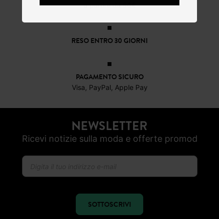
a partire da 50€
RESO ENTRO 30 GIORNI
PAGAMENTO SICURO
Visa, PayPal, Apple Pay
NEWSLETTER
Ricevi notizie sulla moda e offerte promod
SOTTOSCRIVI