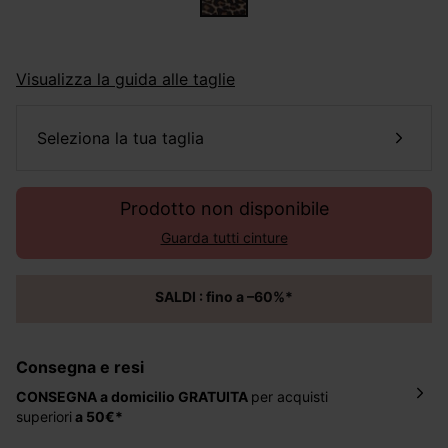
Visualizza la guida alle taglie
seleziona la tua taglia
Prodotto non disponibile
Guarda tutti cinture
SALDI : fino a –60%*
Consegna e resi
CONSEGNA a domicilio
GRATUITA
per acquisti
superiori
a 50€*
La consegna del tuo ordine avverrà entro
5-6 giorni