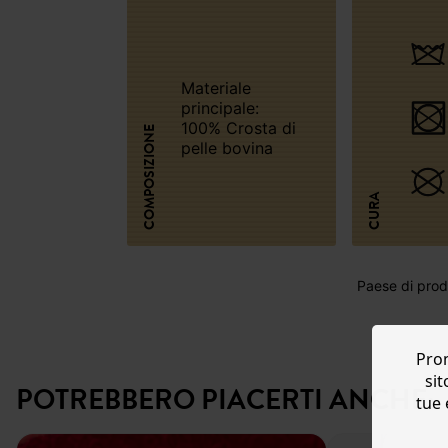
Materiale
principale:
100% Crosta di
COMPOSIZIONE
pelle bovina
CURA
Paese di produ
Prom
sit
POTREBBERO PIACERTI ANCHE:
tue 