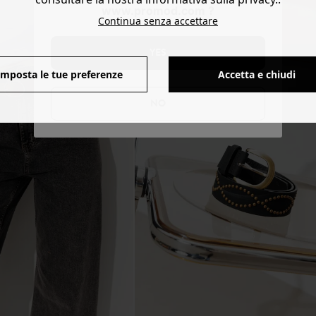
www.promod.com ?
Continua senza accettare
YES
Imposta le tue preferenze
Accetta e chiudi
NO