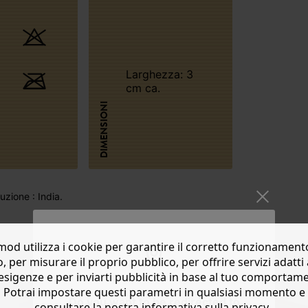
Larghezza: 3
cm ca.
DIMENSIONI
zione : India.
od utilizza i cookie per garantire il corretto funzionament
o, per misurare il proprio pubblico, per offrire servizi adatti 
esigenze e per inviarti pubblicità in base al tuo comportam
Potrai impostare questi parametri in qualsiasi momento e
Do you want to be redirected to
consultare la nostra informativa sulla privacy..