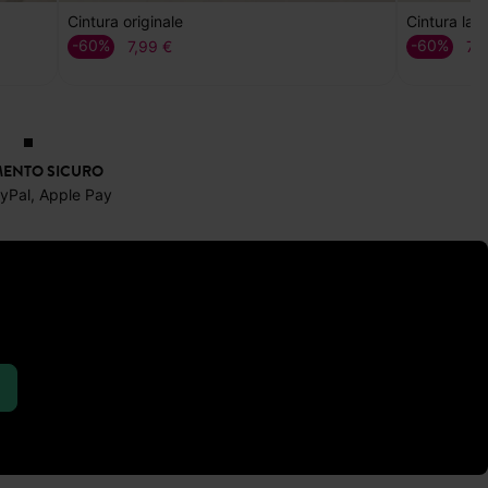
Cintura originale
Cintura lar
-60%
-60%
7,99 €
7,
ENTO SICURO
ayPal, Apple Pay