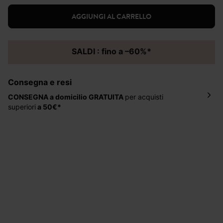
AGGIUNGI AL CARRELLO
SALDI : fino a –60%*
Consegna e resi
CONSEGNA a domicilio
GRATUITA
per acquisti
superiori
a 50€*
La consegna del tuo ordine avverrà entro
5-6 giorni
lavorativi all'indirizzo da te indicato nella fase di
ordinazione, al costo di 4 € per ordini inferiori a 50 €.
Hai 30 gg. per restituire o cambiare gli articoli a
decorrere dalla data dell’avvenuta ricezione.
Aiuto