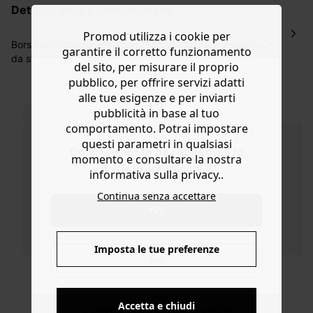
dettagli, cura e composizione
ordinazione, al costo di 4 € per ordini inferiori a 50 €.
Hai 30 gg. per restituire o cambiare gli articoli a
Promod utilizza i cookie per
decorrere dalla data dell’avvenuta ricezione.
Borsa cornetto in pelle scamosciata a stampa leopardata
garantire il corretto funzionamento
da sfoggiare di giorno o di sera! Manico regolabile e
Aiuto
del sito, per misurare il proprio
removibile, da portare a mano, a spalla o a tracolla.
pubblico, per offrire servizi adatti
Ampia chiusura con cerniera e linguetta, fodera a tinta
alle tue esigenze e per inviarti
unita, scomparto semplice con bordino leopardato,
pubblicità in base al tuo
scomparto interno zippato e componenti in metallo
comportamento. Potrai impostare
anticato color oro. Idea regalo.
questi parametri in qualsiasi
Do you want to be redirected to
momento e consultare la nostra
www.promod.com ?
informativa sulla privacy..
Continua senza accettare
YES
Imposta le tue preferenze
NO
Accetta e chiudi
CONSEGNA A DOMICILIO GRATIS