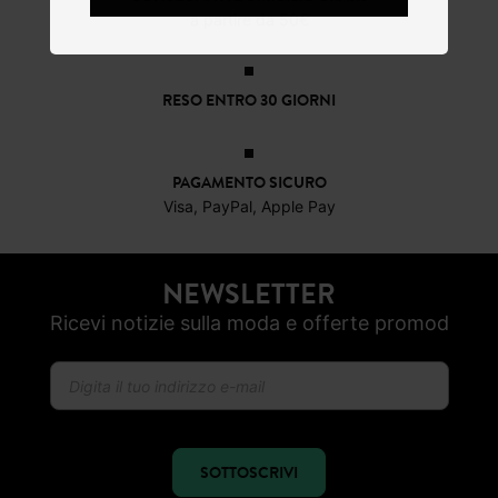
a partire da 50€
RESO ENTRO 30 GIORNI
PAGAMENTO SICURO
Visa, PayPal, Apple Pay
NEWSLETTER
Ricevi notizie sulla moda e offerte promod
SOTTOSCRIVI