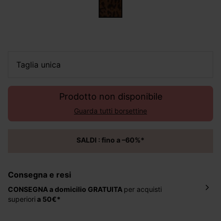
taglia unica
Prodotto non disponibile
Guarda tutti borsettine
SALDI : fino a –60%*
Consegna e resi
CONSEGNA a domicilio
GRATUITA
per acquisti
superiori
a 50€*
La consegna del tuo ordine avverrà entro
5-6 giorni
lavorativi all'indirizzo da te indicato nella fase di