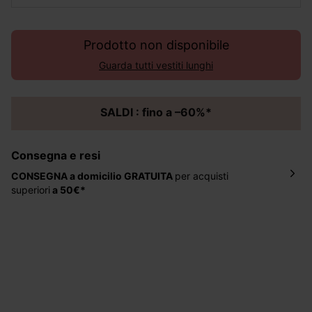
Prodotto non disponibile
Guarda tutti vestiti lunghi
SALDI : fino a –60%*
Consegna e resi
CONSEGNA a domicilio
GRATUITA
per acquisti
superiori
a 50€*
La consegna del tuo ordine avverrà entro
5-6 giorni
lavorativi all'indirizzo da te indicato nella fase di
ordinazione, al costo di 4 € per ordini inferiori a 50 €.
Hai 30 gg. per restituire o cambiare gli articoli a
decorrere dalla data dell’avvenuta ricezione.
Aiuto