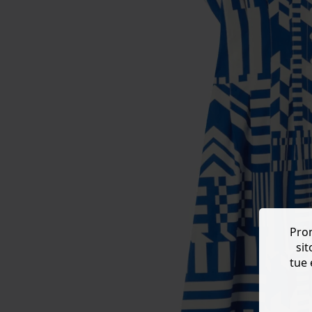
Prom
sit
tue 