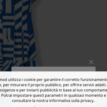
od utilizza i cookie per garantire il corretto funzionament
o, per misurare il proprio pubblico, per offrire servizi adatti 
esigenze e per inviarti pubblicità in base al tuo comportam
Potrai impostare questi parametri in qualsiasi momento e
Do you want to be redirected to
consultare la nostra informativa sulla privacy..
www.promod.com ?