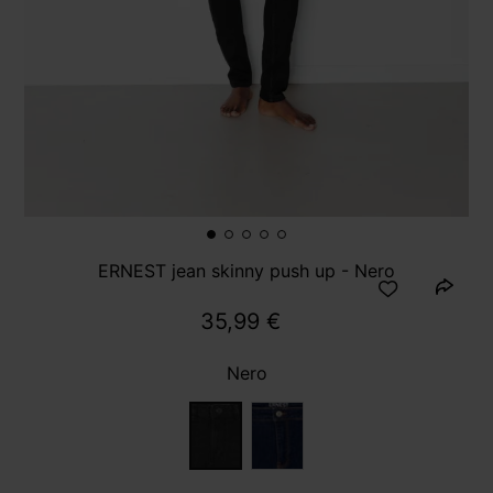
ERNEST jean skinny push up - Nero
35,99 €
Nero