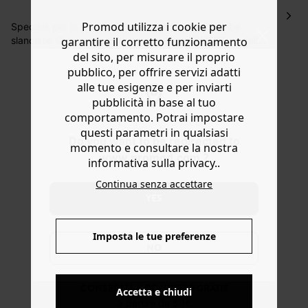
Hai 30 gg. per restituire o cambiare gli articoli a
Promod utilizza i cookie per
decorrere dalla data dell’avvenuta ricezione.
Speciale per le più alte! Curve valorizzate e gambe
slanciate. Questo jeans skinny push up ERNEST modella i
garantire il corretto funzionamento
Aiuto
glutei e allunga la silhouette. Un capo must-have del
del sito, per misurare il proprio
guardaroba, molto amato per la sua lunghezza di gamba!
pubblico, per offrire servizi adatti
Vita media. Denim elasticizzato super confortevole.
alle tue esigenze e per inviarti
Bottone a chiodo e zip. 5 tasche. Passanti per cintura.
pubblicità in base al tuo
Questo jeans da donna contiene cotone proveniente da
comportamento. Potrai impostare
agricoltura biologica, coltivato senza pesticidi,
questi parametri in qualsiasi
fertilizzanti chimici né OGM.
Do you want to be redirected to
momento e consultare la nostra
www.promod.com ?
informativa sulla privacy..
Continua senza accettare
YES
Imposta le tue preferenze
NO
CONSEGNA A DOMICILIO GRATIS
Accetta e chiudi
a partire da 50€