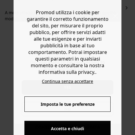
Hai 30 gg. per restituire o cambiare gli articoli a
Promod utilizza i cookie per
decorrere dalla data dell’avvenuta ricezione.
A metà strada tra una felpa e una T-shirt, abbina questo
garantire il corretto funzionamento
modello girocollo a un paio di jeans per uno stile
Aiuto
streetwear o a un paio di shorts in tessuto felpato per un
del sito, per misurare il proprio
look da aerobica in stile anni '80! Tessuto felpato
pubblico, per offrire servizi adatti
morbido e leggero, bouclé all'interno, linea dritta,
alle tue esigenze e per inviarti
giromanica raglan, manica ad aletta, fondo dritto e
pubblicità in base al tuo
cuciture tono su tono. Contiene cotone riciclato.
comportamento. Potrai impostare
questi parametri in qualsiasi
Do you want to be redirected to
momento e consultare la nostra
www.promod.com ?
informativa sulla privacy..
Continua senza accettare
YES
Imposta le tue preferenze
NO
CONSEGNA A DOMICILIO GRATIS
Accetta e chiudi
a partire da 50€