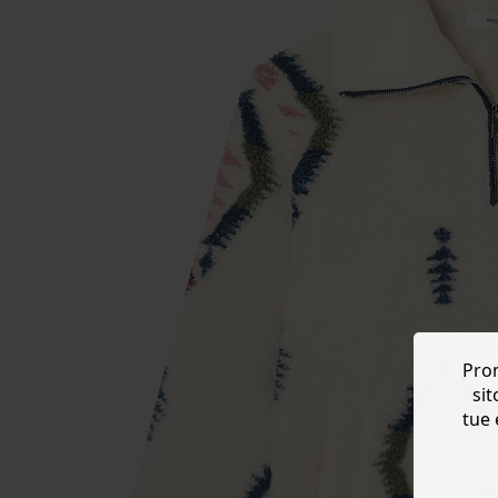
Prom
sit
tue 