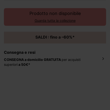
Prodotto non disponibile
Guarda tutta la collezione
SALDI : fino a –60%*
Consegna e resi
CONSEGNA a domicilio
GRATUITA
per acquisti
superiori
a 50€*
La consegna del tuo ordine avverrà entro
5-6 giorni
lavorativi all'indirizzo da te indicato nella fase di
ordinazione, al costo di 4 € per ordini inferiori a 50 €.
Hai 30 gg. per restituire o cambiare gli articoli a
decorrere dalla data dell’avvenuta ricezione.
Aiuto