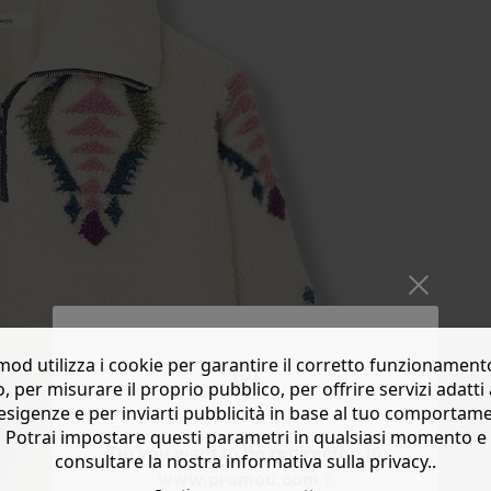
od utilizza i cookie per garantire il corretto funzionament
o, per misurare il proprio pubblico, per offrire servizi adatti 
esigenze e per inviarti pubblicità in base al tuo comportam
Potrai impostare questi parametri in qualsiasi momento e
Do you want to be redirected to
consultare la nostra informativa sulla privacy..
www.promod.com ?