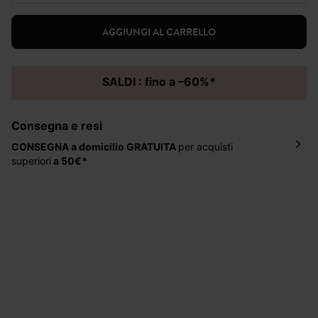
AGGIUNGI AL CARRELLO
SALDI : fino a –60%*
Consegna e resi
CONSEGNA a domicilio
GRATUITA
per acquisti
superiori
a 50€*
La consegna del tuo ordine avverrà entro
5-6 giorni
lavorativi all'indirizzo da te indicato nella fase di
ordinazione, al costo di 4 € per ordini inferiori a 50 €.
Hai 30 gg. per restituire o cambiare gli articoli a
decorrere dalla data dell’avvenuta ricezione.
Aiuto