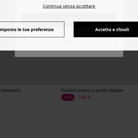
www.promod.com ?
Continua senza accettare
YES
Imposta le tue preferenze
Accetta e chiudi
NO
o stampato
Foulard ricamo a punto inglese