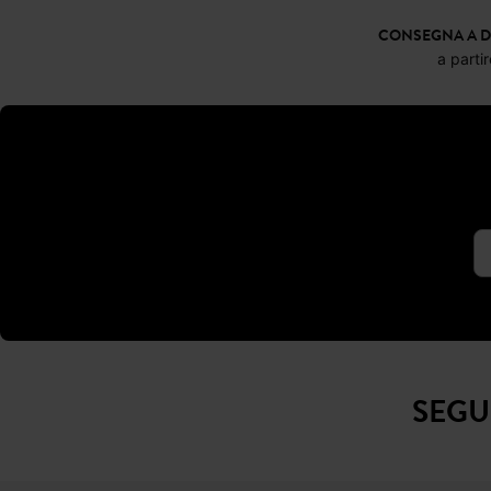
-50%
-30%
9,99 €
11,19 €
CONSEGNA A D
a parti