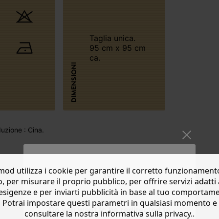
Taglia unica.
95 cm x 95 cm
ca.
DIMENSIONI
uzione : Cina.
od utilizza i cookie per garantire il corretto funzionament
o, per misurare il proprio pubblico, per offrire servizi adatti 
esigenze e per inviarti pubblicità in base al tuo comportam
Potrai impostare questi parametri in qualsiasi momento e
Do you want to be redirected to
consultare la nostra informativa sulla privacy..