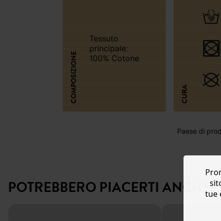
Tessuto
principale:
COMPOSIZIONE
100% Cotone
CURA
Paese di prod
Prom
POTREBBERO PIACERTI ANCHE:
sit
tue 