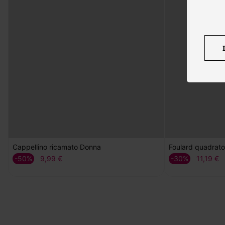
Cappellino ricamato Donna
Foulard quadrat