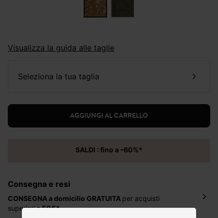
Visualizza la guida alle taglie
seleziona la tua taglia
AGGIUNGI AL CARRELLO
SALDI : fino a –60%*
Consegna e resi
CONSEGNA a domicilio
GRATUITA
per acquisti
superiori
a 50€*