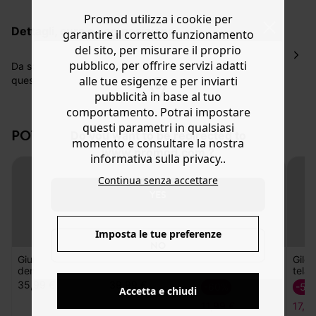
La consegna del tuo ordine avverrà entro
5-6 giorni
Promod utilizza i cookie per
lavorativi all'indirizzo da te indicato nella fase di
dettagli, cura e composizione
garantire il corretto funzionamento
ordinazione, al costo di 4 € per ordini inferiori a 50 €.
del sito, per misurare il proprio
Hai 30 gg. per restituire o cambiare gli articoli a
pubblico, per offrire servizi adatti
decorrere dalla data dell’avvenuta ricezione.
Da solo o sopra una t-shirt, una camicia o un abito:
alle tue esigenze e per inviarti
questo gilet rigato cambia stile e stagione con facilità.
Aiuto
Tessuto morbido in misto cotone. Taglio dritto, collo a
pubblicità in base al tuo
camicia, bottoni a pressione, fondo dritto. Contiene
comportamento. Potrai impostare
lyocell da polpa di eucalipto.
questi parametri in qualsiasi
POTREBBERO PIACERTI ANCHE:
Do you want to be redirected to
momento e consultare la nostra
www.promod.com ?
informativa sulla privacy..
Continua senza accettare
YES
Imposta le tue preferenze
NO
Accetta e chiudi
Giubbotto in
Gilet a tinta unita
Giacca colorato
Gilet
denim smanicato
Donna
LEONIE bambina
tela