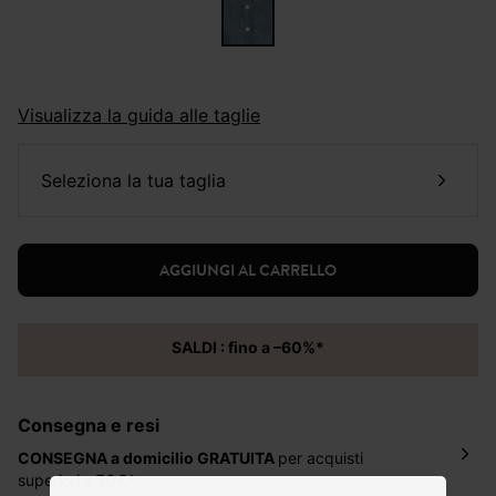
Visualizza la guida alle taglie
seleziona la tua taglia
AGGIUNGI AL CARRELLO
SALDI : fino a –60%*
Consegna e resi
CONSEGNA a domicilio
GRATUITA
per acquisti
superiori
a 50€*