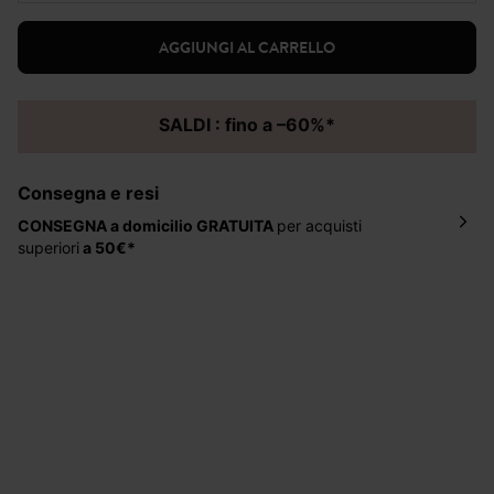
AGGIUNGI AL CARRELLO
SALDI : fino a –60%*
Consegna e resi
CONSEGNA a domicilio
GRATUITA
per acquisti
superiori
a 50€*
La consegna del tuo ordine avverrà entro
5-6 giorni
lavorativi all'indirizzo da te indicato nella fase di
ordinazione, al costo di 4 € per ordini inferiori a 50 €.
Hai 30 gg. per restituire o cambiare gli articoli a
decorrere dalla data dell’avvenuta ricezione.
Aiuto