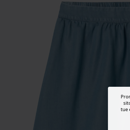
Prom
sit
tue 