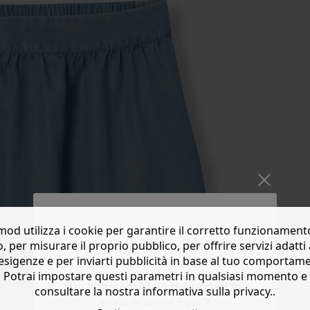
od utilizza i cookie per garantire il corretto funzionament
o, per misurare il proprio pubblico, per offrire servizi adatti 
esigenze e per inviarti pubblicità in base al tuo comportam
Potrai impostare questi parametri in qualsiasi momento e
Do you want to be redirected to
consultare la nostra informativa sulla privacy..
www.promod.com ?