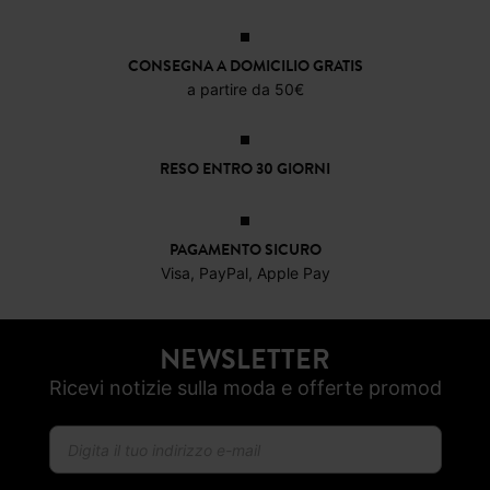
17,99 €
22,99 €
14,39 €
17,9
CONSEGNA A DOMICILIO GRATIS
a partire da 50€
RESO ENTRO 30 GIORNI
PAGAMENTO SICURO
Visa, PayPal, Apple Pay
NEWSLETTER
Ricevi notizie sulla moda e offerte promod