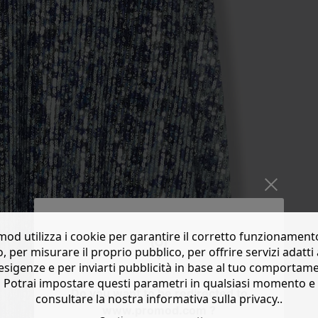
od utilizza i cookie per garantire il corretto funzionament
o, per misurare il proprio pubblico, per offrire servizi adatti 
esigenze e per inviarti pubblicità in base al tuo comportam
Potrai impostare questi parametri in qualsiasi momento e
Do you want to be redirected to
consultare la nostra informativa sulla privacy..
www.promod.com ?