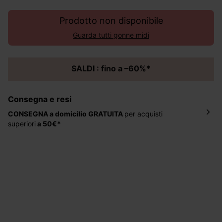
Prodotto non disponibile
Guarda tutti gonne midi
SALDI : fino a –60%*
Consegna e resi
CONSEGNA a domicilio
GRATUITA
per acquisti
superiori
a 50€*
La consegna del tuo ordine avverrà entro
5-6 giorni
lavorativi all'indirizzo da te indicato nella fase di
ordinazione, al costo di 4 € per ordini inferiori a 50 €.
Hai 30 gg. per restituire o cambiare gli articoli a
decorrere dalla data dell’avvenuta ricezione.
Aiuto