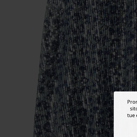
Prom
sit
tue 