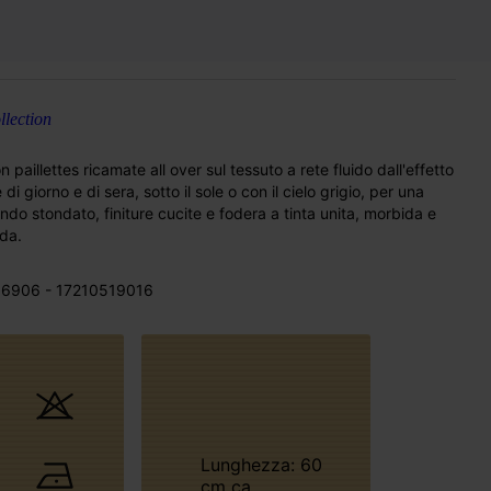
lection
paillettes ricamate all over sul tessuto a rete fluido dall'effetto
iorno e di sera, sotto il sole o con il cielo grigio, per una
ondo stondato, finiture cucite e fodera a tinta unita, morbida e
ida.
6906 - 17210519016
Lunghezza: 60
cm ca.