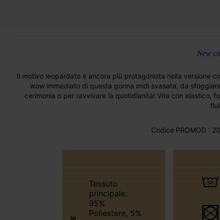
New col
Il motivo leopardato è ancora più protagonista nella versione con 
wow immediato di questa gonna midi svasata, da sfoggiare di g
cerimonia o per ravvivare la quotidianità! Vita con elastico, f
flu
Codice PROMOD : 20
Tessuto
principale:
95%
Poliestere, 5%