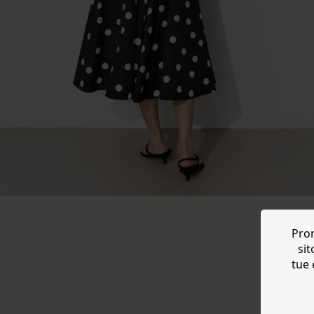
Prom
sit
tue 