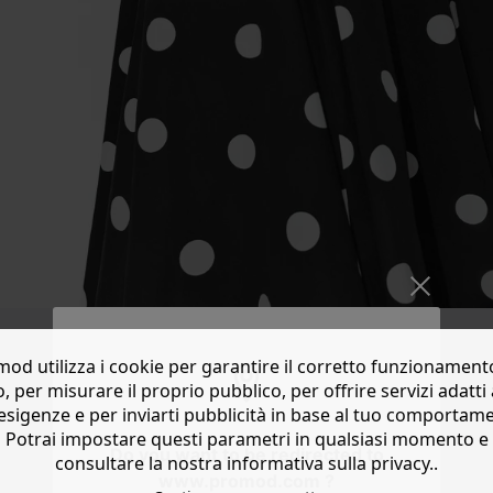
od utilizza i cookie per garantire il corretto funzionament
o, per misurare il proprio pubblico, per offrire servizi adatti 
esigenze e per inviarti pubblicità in base al tuo comportam
Potrai impostare questi parametri in qualsiasi momento e
Do you want to be redirected to
consultare la nostra informativa sulla privacy..
www.promod.com ?