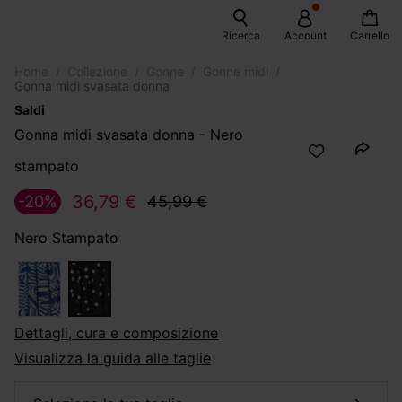
Ricerca
Account
Carrello
Home
Collezione
Gonne
Gonne midi
Gonna midi svasata donna
Saldi
Gonna midi svasata donna - Nero
stampato
36,79 €
-20%
45,99 €
Nero Stampato
dettagli, cura e composizione
Visualizza la guida alle taglie