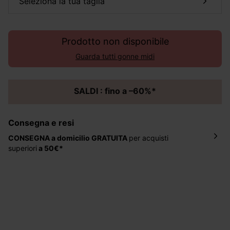
seleziona la tua taglia
Prodotto non disponibile
Guarda tutti gonne midi
SALDI : fino a –60%*
Consegna e resi
CONSEGNA a domicilio
GRATUITA
per acquisti
superiori
a 50€*
La consegna del tuo ordine avverrà entro
5-6 giorni
lavorativi all'indirizzo da te indicato nella fase di
ordinazione, al costo di 4 € per ordini inferiori a 50 €.
Hai 30 gg. per restituire o cambiare gli articoli a
decorrere dalla data dell’avvenuta ricezione.
Aiuto