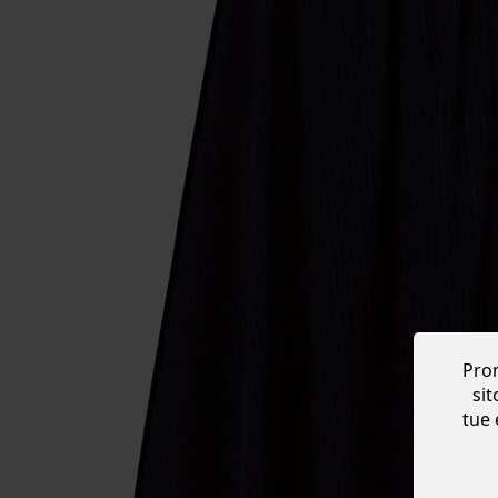
Prom
sit
tue 