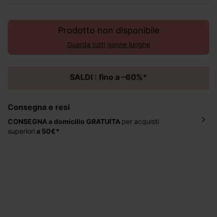
Prodotto non disponibile
Guarda tutti gonne lunghe
SALDI : fino a –60%*
Consegna e resi
CONSEGNA a domicilio
GRATUITA
per acquisti
superiori
a 50€*
La consegna del tuo ordine avverrà entro
5-6 giorni
lavorativi all'indirizzo da te indicato nella fase di
ordinazione, al costo di 4 € per ordini inferiori a 50 €.
Hai 30 gg. per restituire o cambiare gli articoli a
decorrere dalla data dell’avvenuta ricezione.
Aiuto