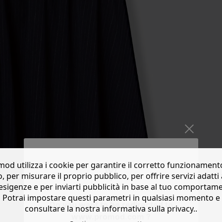
od utilizza i cookie per garantire il corretto funzionament
o, per misurare il proprio pubblico, per offrire servizi adatti 
esigenze e per inviarti pubblicità in base al tuo comportam
Potrai impostare questi parametri in qualsiasi momento e
Do you want to be redirected to
consultare la nostra informativa sulla privacy..
www.promod.com ?